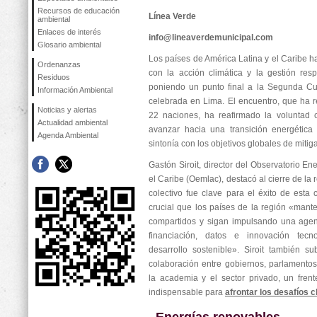
Recursos de educación
Línea Verde
ambiental
Enlaces de interés
info@lineaverdemunicipal.com
Glosario ambiental
Los países de América Latina y el Caribe
Ordenanzas
con la acción climática y la gestión res
Residuos
poniendo un punto final a la Segunda C
Información Ambiental
celebrada en Lima. El encuentro, que ha 
Noticias y alertas
22 naciones, ha reafirmado la voluntad c
Actualidad ambiental
avanzar hacia una transición energética 
Agenda Ambiental
sintonía con los objetivos globales de mitig
Gastón Siroit, director del Observatorio En
el Caribe (Oemlac), destacó al cierre de l
colectivo fue clave para el éxito de esta
crucial que los países de la región «mant
compartidos y sigan impulsando una agen
financiación, datos e innovación tecn
desarrollo sostenible». Siroit también s
colaboración entre gobiernos, parlamentos,
la academia y el sector privado, un fre
indispensable para
afrontar los desafíos c