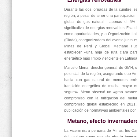
Energías renovables
Durante las dos jornadas de la cumbre, s
región, a pesar de tener una participació
global de gas natural —apenas el 5%—
significativa de energías renovables. Esta 
como oportunidades, y la Organización La
(Olade), coorganizadora del evento junto co
Minas de Perú y Global Methane Hub
establecer «una hoja de ruta clara par
energético más limpio y eficiente en Latino
Marcelo Mena, director general de GMH, s
potencial de la región, asegurando que A
hacia «un gas natural de menores emis
transición energética de mucha mayor co
seguro». Mena observó un «gran avance
compromiso con la mitigación del meta
compromiso global establecido en 2021,
publicación de normativas ambientales por p
Metano, efecto invernader
La viceministra peruana de Minas, Iris Cá
del metano como
gas de efecto invern