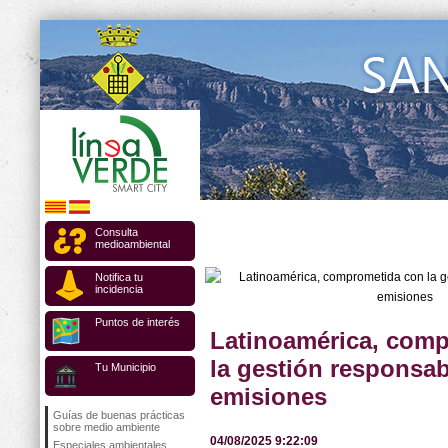
Consulta
medioambiental
Notifica tu
incidencia
Puntos de interés
Latinoamérica, com
la gestión responsab
Tu Municipio
emisiones
Guías de buenas prácticas
sobre medio ambiente
04/08/2025 9:22:09
Especiales ambientales