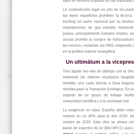
valor en territorio español se han triplicado
La contradicción legal es otro de los punt
las leyes españolas prohíben la técnica 
fracking
en suelo nacional por su destruct
importaciones de gas extraído mediant
países, principalmente Estados Unidos, n
crucial prohibir la compra de hidrocarbur
tan nociva», reclaman las ONG, exigiendo c
en la política exterior energética.
Un ultimátum a la vicepre
Tras agotar las vías de diálogo con la Se
Ambiente sin obtener resultados tangibl
remitido una carta directa a Sara Aagese
ministra para la Transición Ecológica. En la 
urgente de un grupo de trabajo multis
comunidad científica y a la sociedad civil.
La exigencia es clara: España debe redu
metano en un 45% para el año 2030, to
niveles de 2020. Esta cifra se alinea c
panel de expertos de la ONU (IPCC) para 