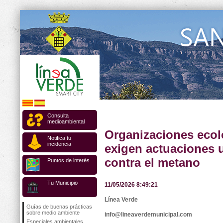
Consulta
medioambiental
Organizaciones ecol
Notifica tu
incidencia
exigen actuaciones 
contra el metano
Puntos de interés
Tu Municipio
11/05/2026 8:49:21
Línea Verde
Guías de buenas prácticas
sobre medio ambiente
info@lineaverdemunicipal.com
Especiales ambientales