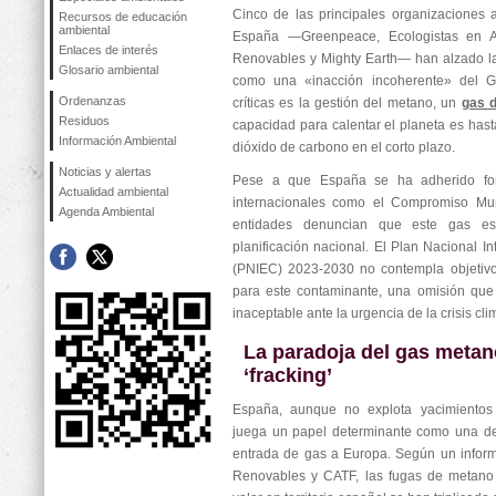
Cinco de las principales organizaciones
Recursos de educación
ambiental
España —Greenpeace, Ecologistas en A
Enlaces de interés
Renovables y Mighty Earth— han alzado la 
Glosario ambiental
como una «inacción incoherente» del G
Ordenanzas
críticas es la gestión del metano, un
gas d
Residuos
capacidad para calentar el planeta es hast
Información Ambiental
dióxido de carbono en el corto plazo.
Noticias y alertas
Pese a que España se ha adherido fo
Actualidad ambiental
internacionales como el Compromiso Mun
Agenda Ambiental
entidades denuncian que este gas e
planificación nacional. El Plan Nacional I
(PNIEC) 2023-2030 no contempla objetivo
para este contaminante, una omisión que 
inaceptable ante la urgencia de la crisis cli
La paradoja del gas metan
‘fracking’
España, aunque no explota yacimientos 
juega un papel determinante como una de 
entrada de gas a Europa. Según un inform
Renovables y CATF, las fugas de metano