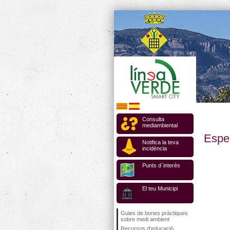
Consulta
mediambiental
Espe
Notifica la teva
incidència
Punts d`interès
El teu Municipi
Guies de bones pràctiques
sobre medi ambient
Recursos d'educació