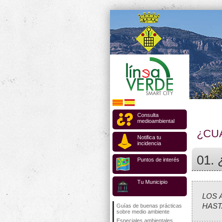
Consulta
medioambiental
¿CU
Notifica tu
incidencia
01. 
Puntos de interés
Tu Municipio
LOS 
HAST
Guías de buenas prácticas
sobre medio ambiente
Especiales ambientales