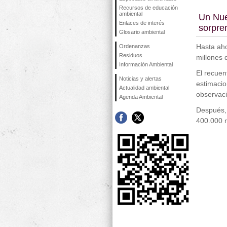
Recursos de educación
ambiental
Un Nue
Enlaces de interés
sorpre
Glosario ambiental
Hasta ah
Ordenanzas
Residuos
millones 
Información Ambiental
El recuen
Noticias y alertas
estimacio
Actualidad ambiental
observaci
Agenda Ambiental
Después, 
400.000 m