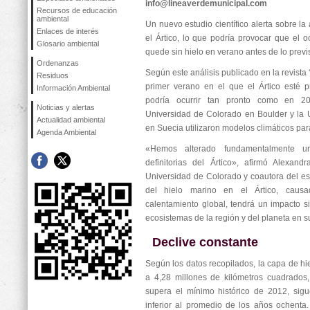
info@lineaverdemunicipal.com
Recursos de educación
ambiental
Un nuevo estudio científico alerta sobre la
Enlaces de interés
el Ártico, lo que podría provocar que el 
Glosario ambiental
quede sin hielo en verano antes de lo previs
Ordenanzas
Según este análisis publicado en la revista
Residuos
primer verano en el que el Ártico esté p
Información Ambiental
podría ocurrir tan pronto como en 20
Noticias y alertas
Universidad de Colorado en Boulder y la
Actualidad ambiental
en Suecia utilizaron modelos climáticos para
Agenda Ambiental
«Hemos alterado fundamentalmente una
definitorias del Ártico», afirmó Alexand
Universidad de Colorado y coautora del es
del hielo marino en el Ártico, causa
calentamiento global, tendrá un impacto sig
ecosistemas de la región y del planeta en s
Declive constante
Según los datos recopilados, la capa de hie
a 4,28 millones de kilómetros cuadrados
supera el mínimo histórico de 2012, sigu
inferior al promedio de los años ochenta.