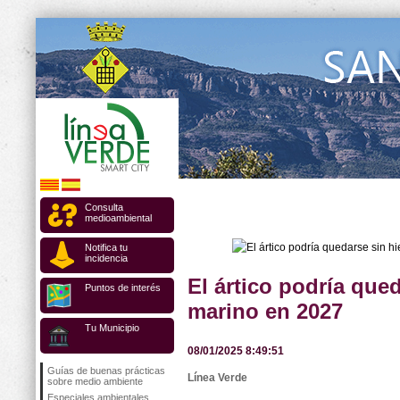
Consulta
medioambiental
Notifica tu
incidencia
El ártico podría qued
Puntos de interés
marino en 2027
Tu Municipio
08/01/2025 8:49:51
Guías de buenas prácticas
Línea Verde
sobre medio ambiente
Especiales ambientales